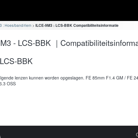
 : Hoes/band/riem
ILCE-9M3 : LCS-BBK Compatibiliteitsinformatie
M3 - LCS-BBK ｜Compatibiliteitsinforma
LCS-BBK
olgende lenzen kunnen worden opgeslagen. FE 85mm F1.4 GM / FE 
-6.3 OSS
s