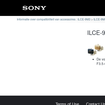
Informatie over compatibiliteit van accessoires : ILCE-9M3
ILCE-9M3
ILCE-9
De v
F3.5
Terms of Use
Contact U