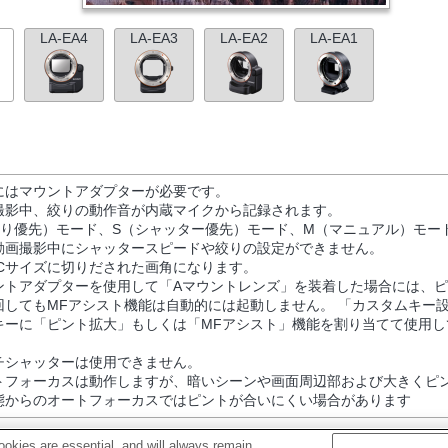
LA-EA4
LA-EA3
LA-EA2
LA-EA1
にはマウントアダプターが必要です。
撮影中、絞りの動作音が内蔵マイクから記録されます。
絞り優先）モード、S（シャッター優先）モード、M（マニュアル）モー
動画撮影中にシャッタースピードや絞りの設定ができません。
S-Cサイズに切りだされた画角になります。
ントアダプターを使用して「Aマウントレンズ」を装着した場合には、
回してもMFアシスト機能は自動的には起動しません。 「カスタムキー
キーに「ピント拡大」もしくは「MFアシスト」機能を割り当てて使用し
チシャッターは使用できません。
トフォーカスは動作しますが、暗いシーンや画面周辺部および大きくピ
態からのオートフォーカスではピントが合いにくい場合があります
okies are essential, and will always remain