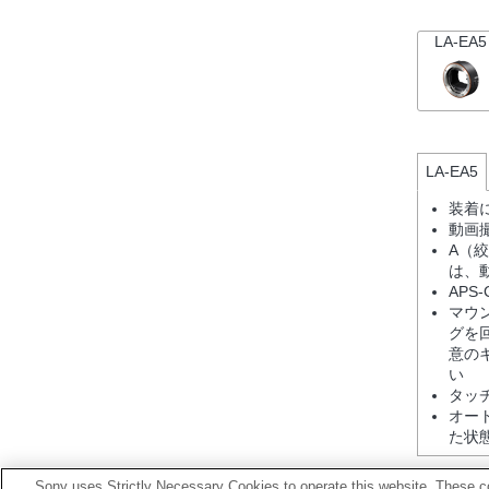
LA-EA5
LA-EA5
装着
動画
A（
は、
AP
マウ
グを
意の
い
タッ
オー
た状
Sony uses Strictly Necessary Cookies to operate this website. These co