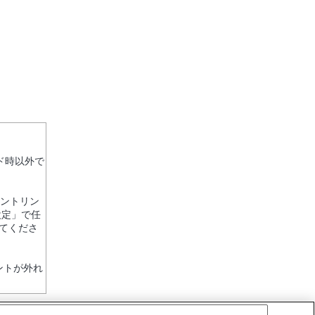
ド時以外で
ピントリン
設定」で任
てくださ
ントが外れ