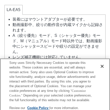
LA-EA5
装着にはマウントアダプターが必要です。
動画撮影中、絞りの動作音が内蔵マイクから記録さ
れます。
A（絞り優先）モード、S（シャッター優先）モー
ド、M（マニュアル）モード時以外では、動画撮影
中にシャッタースピードや絞りの設定ができませ
ん。
レンズ補正機能には対応していません。
マウントアダプターを使用して「Aマウントレン
Sony uses Strictly Necessary Cookies to operate this
website. These cookies are essential, and will always
ズ」を装着した場合には、ピントリングを回しても
remain active. Sony also uses Optional Cookies to improve
MFアシスト機能は自動的には起動しません。 「カ
site functionality, analyze usage, deliver advertisements and
スタムキー設定」で任意のキーに「ピント拡大」も
interact with third parties. By using this site, you agree to
しくは「MFアシスト」機能を割り当てて使用してく
the placement of Optional Cookies. You can manage your
ださい
cookie preferences at any time by clicking
"Customize
タッチシャッターは使用できません。
Cookies."
Depending on your selected cookie preferences,
オートフォーカスは動作しますが、暗いシーンや画
the full functionality of this website may not be available.
面周辺部および大きくピントが外れた状態からのオ
Review our
Cookie Policy
for more information.