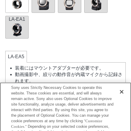
LA-EA1
LA-EA5
装着にはマウントアダプターが必要です。
動画撮影中、絞りの動作音が内蔵マイクから記録さ
れます。
A（絞り優先）モード、S（シャッター優先）モー
Sony uses Strictly Necessary Cookies to operate this
website. These cookies are essential, and will always
ド、M（マニュアル）モード時以外では、動画撮影
remain active. Sony also uses Optional Cookies to improve
中にシャッタースピードや絞りの設定ができませ
site functionality, analyze usage, deliver advertisements and
ん。
interact with third parties. By using this site, you agree to
マウントアダプターを使用して「Aマウントレン
the placement of Optional Cookies. You can manage your
ズ」を装着した場合には、ピントリングを回しても
cookie preferences at any time by clicking
"Customize
MFアシスト機能は自動的には起動しません。 「カ
Cookies."
Depending on your selected cookie preferences,