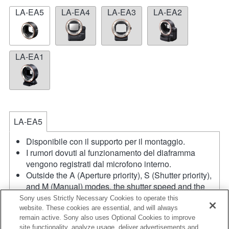
LA-EA5
LA-EA4
LA-EA3
LA-EA2
LA-EA1
LA-EA5
Disponibile con il supporto per il montaggio.
I rumori dovuti al funzionamento del diaframma
vengono registrati dal microfono interno.
Outside the A (Aperture priority), S (Shutter priority),
and M (Manual) modes, the shutter speed and the
aperture can not be adjusted during the movie
Sony uses Strictly Necessary Cookies to operate this
recording.
website. These cookies are essential, and will always
remain active. Sony also uses Optional Cookies to improve
Se viene inserito un [obiettivo A-mount] utilizzando il
site functionality, analyze usage, deliver advertisements and