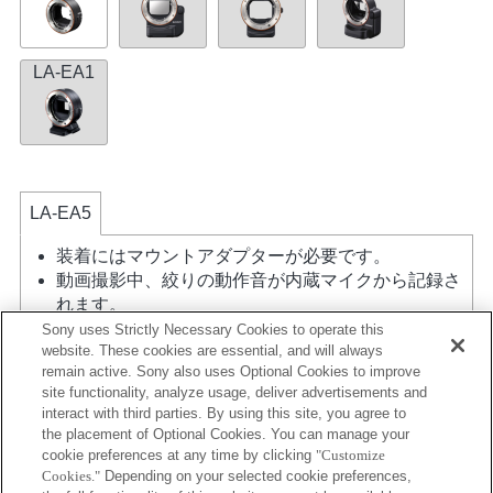
LA-EA1
LA-EA5
装着にはマウントアダプターが必要です。
動画撮影中、絞りの動作音が内蔵マイクから記録さ
れます。
A（絞り優先）モード、S（シャッター優先）モー
Sony uses Strictly Necessary Cookies to operate this
website. These cookies are essential, and will always
ド、M（マニュアル）モード時以外では、動画撮影
remain active. Sony also uses Optional Cookies to improve
中にシャッタースピードや絞りの設定ができませ
site functionality, analyze usage, deliver advertisements and
ん。
interact with third parties. By using this site, you agree to
マウントアダプターを使用して「Aマウントレン
the placement of Optional Cookies. You can manage your
ズ」を装着した場合には、ピントリングを回しても
cookie preferences at any time by clicking
"Customize
MFアシスト機能は自動的には起動しません。 「カ
Cookies."
Depending on your selected cookie preferences,