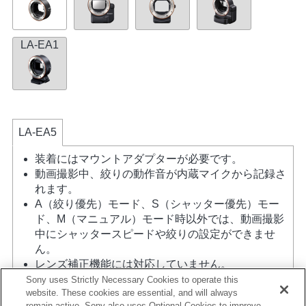
LA-EA1
LA-EA5
装着にはマウントアダプターが必要です。
動画撮影中、絞りの動作音が内蔵マイクから記録さ
れます。
A（絞り優先）モード、S（シャッター優先）モー
ド、M（マニュアル）モード時以外では、動画撮影
中にシャッタースピードや絞りの設定ができませ
ん。
レンズ補正機能には対応していません。
マウントアダプターを使用して「Aマウントレン
Sony uses Strictly Necessary Cookies to operate this
website. These cookies are essential, and will always
ズ」を装着した場合には、ピントリングを回しても
remain active. Sony also uses Optional Cookies to improve