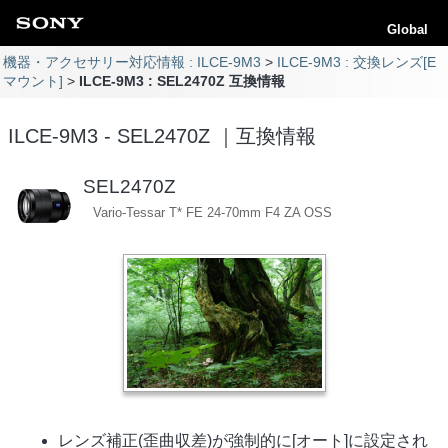
Global
機器・アクセサリー対応情報 : ILCE-9M3
ILCE-9M3 : 交換レンズ[E
マウント]
ILCE-9M3 : SEL2470Z 互換情報
ILCE-9M3 - SEL2470Z ｜互換情報
SEL2470Z
Vario-Tessar T* FE 24-70mm F4 ZA OSS
レンズ補正(歪曲収差)が強制的に[オート]に設定され