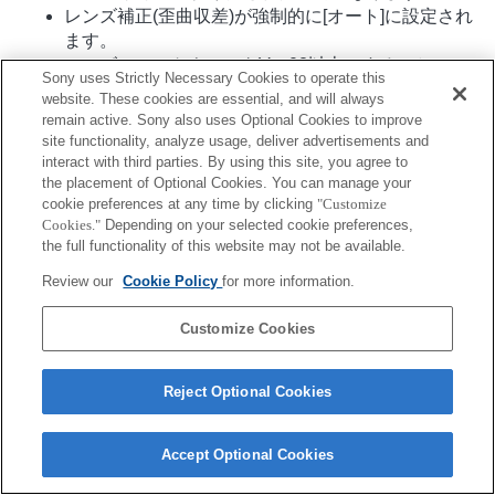
レンズ補正(歪曲収差)が強制的に[オート]に設定され
ます。
レンズのソフトウェアをVer.02以上にすることで、
Sony uses Strictly Necessary Cookies to operate this
ズームリング操作方向を変更することができます。
website. These cookies are essential, and will always
連続撮影でのAF追従連写の速度は最高15枚/秒とな
remain active. Sony also uses Optional Cookies to improve
ります。
site functionality, analyze usage, deliver advertisements and
interact with third parties. By using this site, you agree to
the placement of Optional Cookies. You can manage your
cookie preferences at any time by clicking
"Customize
Cookies."
Depending on your selected cookie preferences,
the full functionality of this website may not be available.
Review our
Cookie Policy
for more information.
ご利用条件
プライバシーポリシー
Copyright 2026 Sony Corporation
Customize Cookies
Reject Optional Cookies
Accept Optional Cookies