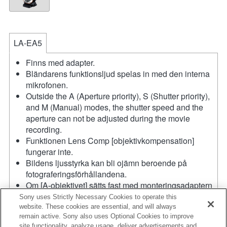
LA-EA5
Finns med adapter.
Bländarens funktionsljud spelas in med den interna
mikrofonen.
Outside the A (Aperture priority), S (Shutter priority),
and M (Manual) modes, the shutter speed and the
aperture can not be adjusted during the movie
recording.
Funktionen Lens Comp [objektivkompensation]
fungerar inte.
Bildens ljusstyrka kan bli ojämn beroende på
fotograferingsförhållandena.
Om [A-objektivet] sätts fast med monteringsadaptern
fungerar inte funktionen MF Assist automatiskt när du
Sony uses Strictly Necessary Cookies to operate this
vrider på fokusringen. Du kan förstora bilden genom
website. These cookies are essential, and will always
remain active. Sony also uses Optional Cookies to improve
att välja funktionen Focus Magnifier [Fokusförstoring]
site functionality, analyze usage, deliver advertisements and