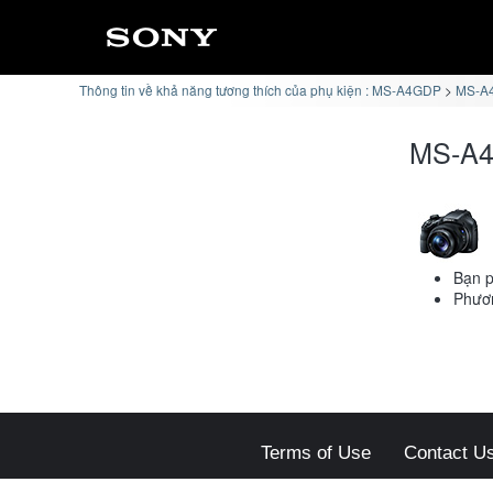
Thông tin về khả năng tương thích của phụ kiện : MS-A4GDP
MS-A4
MS-A4
Bạn p
Phươn
Terms of Use
Contact U