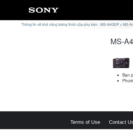
Thông tin về khả năng tương thích của phụ kiện : MS-A4GDP
MS-A4
MS-A4
Bạn p
Phươn
Terms of Use
Contact U