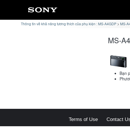
Thông tin về khả năng tương thích của phụ kiện : MS-A4GDP
MS-A4
MS-A4
Bạn p
Phươn
Terms of Use
Contact U