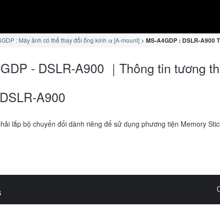
GDP : Máy ảnh có thể thay đổi ống kính α [A-mount]
MS-A4GDP : DSLR-A900 Th
GDP - DSLR-A900 ｜Thông tin tương th
DSLR-A900
hải lắp bộ chuyển đổi dành riêng để sử dụng phương tiện Memory Sti
s