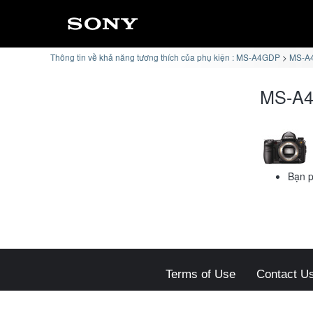
Thông tin về khả năng tương thích của phụ kiện : MS-A4GDP
MS-A4
MS-A4
Bạn p
Terms of Use
Contact U