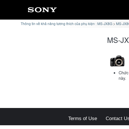
Thông tin về khả năng tương thích của phụ kiện : MS-JX8G
MS-JX8G
MS-JX
Chức 
này.
Terms of Use
Contact U