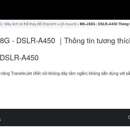
 : Máy ảnh có thể thay đổi ống kính α [A-mount]
MS-JX8G : DSLR-A450 Thông t
8G - DSLR-A450 ｜Thông tin tương thíc
DSLR-A450
năng TransferJet (Kết nối không dây tầm ngắn) không sẵn dùng với 
s