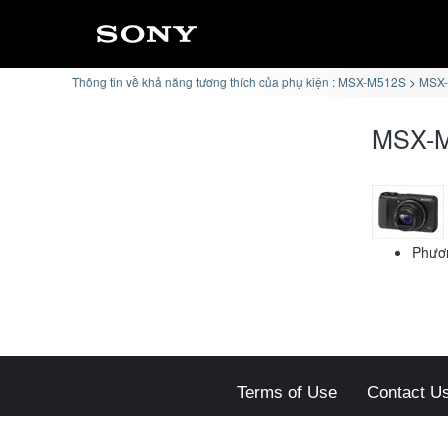
Thông tin về khả năng tương thích của phụ kiện : MSX-M512S
MSX-
MSX-M
Phươn
Terms of Use
Contact U