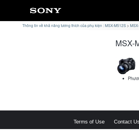
Thông tin về khả năng tương thích của phụ kiện : MSX-M512S
MSX-
MSX-M
Phươn
Terms of Use
Contact U