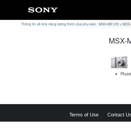
Thông tin về khả năng tương thích của phụ kiện : MSX-M512S
MSX-
MSX-M
Phươn
Terms of Use
Contact U