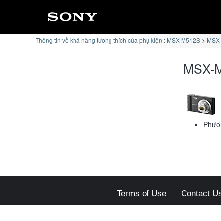
Thông tin về khả năng tương thích của phụ kiện : MSX-M512S
MSX-
MSX-M
Phươn
Terms of Use
Contact U