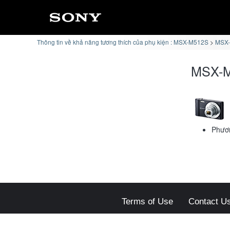
Thông tin về khả năng tương thích của phụ kiện : MSX-M512S
MSX-
MSX-M
Phươn
Terms of Use
Contact U