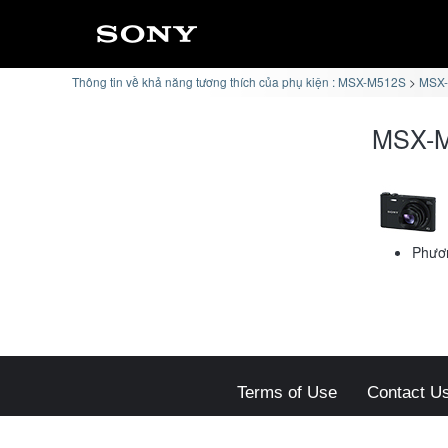
Thông tin về khả năng tương thích của phụ kiện : MSX-M512S
MSX-
MSX-M
Phươn
Terms of Use
Contact U