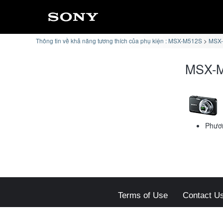
Thông tin về khả năng tương thích của phụ kiện : MSX-M512S
MSX-
MSX-M
Phươn
Terms of Use
Contact U