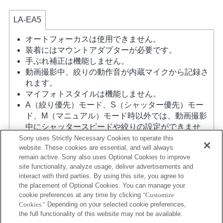
LA-EA5
オートフォーカスは使用できません。
装着にはマウントアダプターが必要です。
手ぶれ補正は機能しません。
動画撮影中、絞りの動作音が内蔵マイクから記録さ
れます。
マイフォトスタイルは機能しません。
A（絞り優先）モード、S（シャッター優先）モー
ド、M（マニュアル）モード時以外では、動画撮影
中にシャッタースピードや絞りの設定ができませ
ん。
Sony uses Strictly Necessary Cookies to operate this
website. These cookies are essential, and will always
レンズ補正機能には対応していません。
remain active. Sony also uses Optional Cookies to improve
撮影条件によっては画面の明るさにムラが出ること
site functionality, analyze usage, deliver advertisements and
がありますので 電子先幕シャッター機能はOFFにし
interact with third parties. By using this site, you agree to
てお使いください。
the placement of Optional Cookies. You can manage your
マウントアダプターを使用して「Aマウントレン
cookie preferences at any time by clicking
"Customize
ズ」を装着した場合には、ピントリングを回しても
Cookies."
Depending on your selected cookie preferences,
MFアシスト機能は自動的には起動しません。 「カ
the full functionality of this website may not be available.