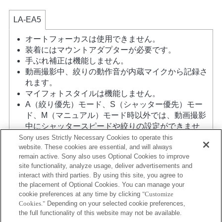
LA-EA5
オートフォーカスは使用できません。
装着にはマウントアダプターが必要です。
手ぶれ補正は機能しません。
動画撮影中、絞りの動作音が内蔵マイクから記録さ
れます。
マイフォトスタイルは機能しません。
A（絞り優先）モード、S（シャッター優先）モー
ド、M（マニュアル）モード時以外では、動画撮影
中にシャッタースピードや絞りの設定ができませ
ん。
Sony uses Strictly Necessary Cookies to operate this
website. These cookies are essential, and will always
レンズ補正機能には対応していません。
remain active. Sony also uses Optional Cookies to improve
撮影条件によっては画面の明るさにムラが出ること
site functionality, analyze usage, deliver advertisements and
がありますので 電子先幕シャッター機能はOFFにし
interact with third parties. By using this site, you agree to
てお使いください。
the placement of Optional Cookies. You can manage your
マウントアダプターを使用して「Aマウントレン
cookie preferences at any time by clicking
"Customize
ズ」を装着した場合には、ピントリングを回しても
Cookies."
Depending on your selected cookie preferences,
MFアシスト機能は自動的には起動しません。 「カ
the full functionality of this website may not be available.