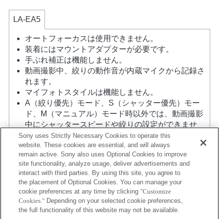
LA-EA5
オートフォーカスは使用できません。
装着にはマウントアダプターが必要です。
手ぶれ補正は機能しません。
動画撮影中、絞りの動作音が内蔵マイクから記録さ
れます。
マイフォトスタイルは機能しません。
A（絞り優先）モード、S（シャッター優先）モー
ド、M（マニュアル）モード時以外では、動画撮影
中にシャッタースピードや絞りの設定ができませ
ん。
Sony uses Strictly Necessary Cookies to operate this
website. These cookies are essential, and will always
レンズ補正機能には対応していません。
remain active. Sony also uses Optional Cookies to improve
撮影条件によっては画面の明るさにムラが出ること
site functionality, analyze usage, deliver advertisements and
がありますので 電子先幕シャッター機能はOFFにし
interact with third parties. By using this site, you agree to
てお使いください。
the placement of Optional Cookies. You can manage your
マウントアダプターを使用して「Aマウントレン
cookie preferences at any time by clicking
"Customize
ズ」を装着した場合には、ピントリングを回しても
Cookies."
Depending on your selected cookie preferences,
MFアシスト機能は自動的には起動しません。 「カ
the full functionality of this website may not be available.