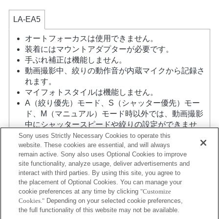
LA-EA5
オートフォーカスは使用できません。
装着にはマウントアダプターが必要です。
手ぶれ補正は機能しません。
動画撮影中、絞りの動作音が内蔵マイクから記録さ
れます。
マイフォトスタイルは機能しません。
A（絞り優先）モード、S（シャッター優先）モー
ド、M（マニュアル）モード時以外では、動画撮影
中にシャッタースピードや絞りの設定ができませ
ん。
Sony uses Strictly Necessary Cookies to operate this
website. These cookies are essential, and will always
レンズ補正機能には対応していません。
remain active. Sony also uses Optional Cookies to improve
撮影条件によっては画面の明るさにムラが出ること
site functionality, analyze usage, deliver advertisements and
がありますので 電子先幕シャッター機能はOFFにし
interact with third parties. By using this site, you agree to
てお使いください。
the placement of Optional Cookies. You can manage your
マウントアダプターを使用して「Aマウントレン
cookie preferences at any time by clicking
"Customize
ズ」を装着した場合には、ピントリングを回しても
Cookies."
Depending on your selected cookie preferences,
MFアシスト機能は自動的には起動しません。 「カ
the full functionality of this website may not be available.