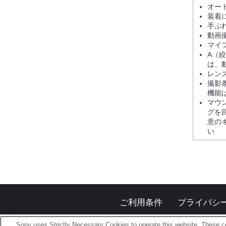
オー
装着
手ぶ
動画
マイ
A（
は、
レン
撮影
機能
マウ
グを
意の
い
ご利用条件
プライバシ
Sony uses Strictly Necessary Cookies to operate this website. These co