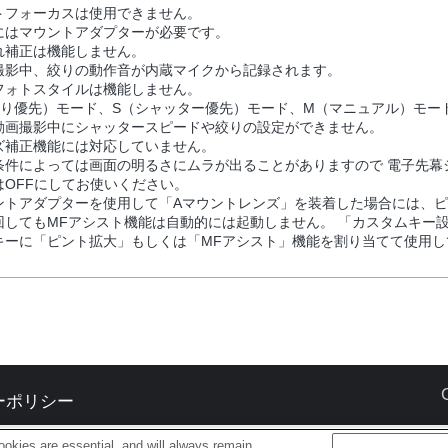
トフォーカスは使用できません。
にはマウントアダプターが必要です。
れ補正は機能しません。
撮影中、絞りの動作音が内蔵マイクから記録されます。
フォトスタイルは機能しません。
絞り優先）モード、S（シャッター優先）モード、M（マニュアル）モー
動画撮影中にシャッタースピードや絞りの設定ができません。
ズ補正機能には対応していません。
条件によっては画面の明るさにムラが出ることがありますので 電子先幕
はOFFにしてお使いください。
ントアダプターを使用して「Aマウントレンズ」を装着した場合には、
回してもMFアシスト機能は自動的には起動しません。 「カスタムキー
キーに「ピント拡大」もしくは「MFアシスト」機能を割り当てて使用し
ーポリシー
okies are essential, and will always remain