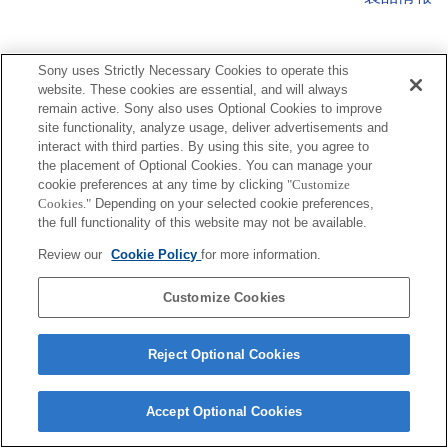
Sony uses Strictly Necessary Cookies to operate this
website. These cookies are essential, and will always
remain active. Sony also uses Optional Cookies to improve
site functionality, analyze usage, deliver advertisements and
プレスリリース
interact with third parties. By using this site, you agree to
the placement of Optional Cookies. You can manage your
ご利用条件
cookie preferences at any time by clicking
"Customize
Cookies."
Depending on your selected cookie preferences,
環境情報
the full functionality of this website may not be available.
プライバシーポリシー
Review our
Cookie Policy
for more information.
クッキーポリシー
Customize Cookies
Reject Optional Cookies
Sony Corporation, Sony Marketing Inc.
Accept Optional Cookies