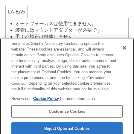
LA-EA5
オートフォーカスは使用できません。
装着にはマウントアダプターが必要です。
手ぶれ補正は機能しません。
マイフォトスタイルは機能しません。
Sony uses Strictly Necessary Cookies to operate this
website. These cookies are essential, and will always
レンズ補正機能には対応していません。
remain active. Sony also uses Optional Cookies to improve
マウントアダプターを使用して「Aマウントレン
site functionality, analyze usage, deliver advertisements and
ズ」を装着した場合には、ピントリングを回しても
interact with third parties. By using this site, you agree to
MFアシスト機能は自動的には起動しません。 「カ
the placement of Optional Cookies. You can manage your
スタムキー設定」で任意のキーに「ピント拡大」も
cookie preferences at any time by clicking
"Customize
しくは「MFアシスト」機能を割り当てて使用してく
Cookies."
Depending on your selected cookie preferences,
ださい
the full functionality of this website may not be available.
S（シャッター優先）モード、M（マニュアル）モー
Review our
Cookie Policy
for more information.
ド時は、動画撮影中もシャッタースピードの設定が
行なえます。
Customize Cookies
Reject Optional Cookies