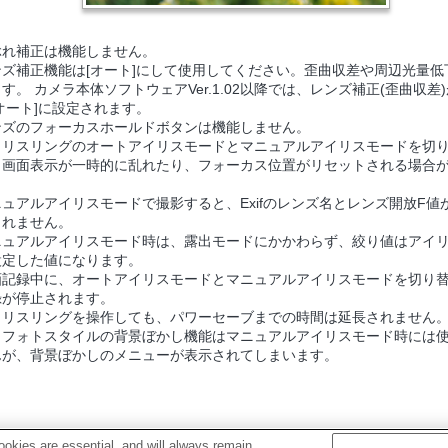
ぶれ補正は機能しません。
ンズ補正機能は[オート]にして使用してください。歪曲収差や周辺光量低
す。 カメラ本体ソフトウェアVer.1.02以降では、レンズ補正(歪曲収差
オート]に設定されます。
ンズのフォーカスホールドボタンは機能しません。
イリスリングのオートアイリスモードとマニュアルアイリスモードを切
、画面表示が一時的に乱れたり、フォーカス位置がリセットされる場合
。
ニュアルアイリスモードで撮影すると、Exifのレンズ名とレンズ開放F値
されません。
ニュアルアイリスモード時は、露出モードにかかわらず、絞り値はアイ
設定した値になります。
画記録中に、オートアイリスモードとマニュアルアイリスモードを切り
録が停止されます。
イリスリングを操作しても、パワーセーブまでの時間は延長されません
イフォトスタイルの背景ぼかし機能はマニュアルアイリスモード時には
んが、背景ぼかしのメニューが表示されてしまいます。
okies are essential, and will always remain