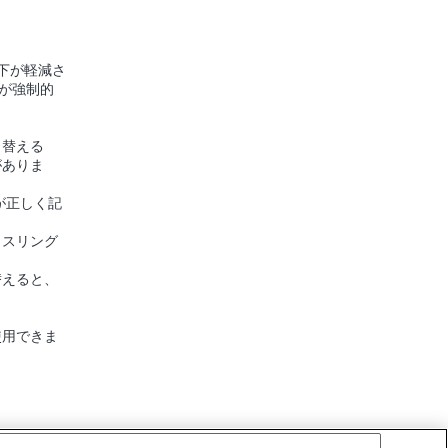
下が軽減さ
)が強制的
り替える
がありま
が正しく記
リスリング
替えると、
。
使用できま