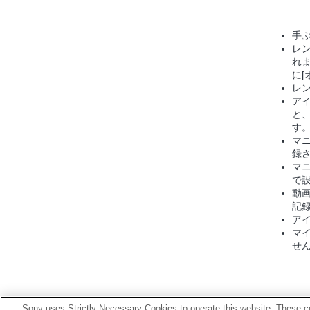
手
レ
れま
に[
レ
ア
と
す
マ
録
マ
で
動
記
ア
マ
せ
Sony uses Strictly Necessary Cookies to operate this website. These co