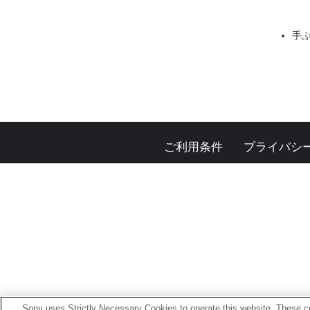
手
ご利用条件
プライバシ
Sony uses Strictly Necessary Cookies to operate this website. These co