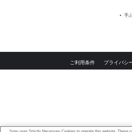
手
ご利用条件
プライバシ
Sony uses Strictly Necessary Cookies to operate this website. These co