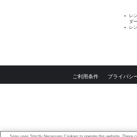
レ
ダ
レ
ご利用条件
プライバシ
Sony uses Strictly Necessary Cookies to operate this website. These co