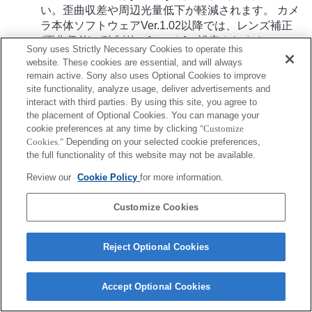
い。歪曲収差や周辺光量低下が軽減されます。 カメ
ラ本体ソフトウェアVer.1.02以降では、レンズ補正
(歪曲収差)が強制的に[オート]に設定されます。
Sony uses Strictly Necessary Cookies to operate this
website. These cookies are essential, and will always
remain active. Sony also uses Optional Cookies to improve
site functionality, analyze usage, deliver advertisements and
interact with third parties. By using this site, you agree to
the placement of Optional Cookies. You can manage your
cookie preferences at any time by clicking
"Customize
Cookies."
Depending on your selected cookie preferences,
ご利用条件
プライバシーポリシー
Copyright 2026 Sony Corporation
the full functionality of this website may not be available.
Review our
Cookie Policy
for more information.
Customize Cookies
Reject Optional Cookies
Accept Optional Cookies