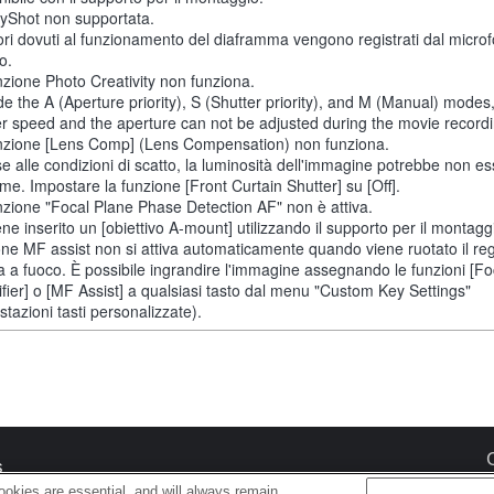
yShot non supportata.
ori dovuti al funzionamento del diaframma vengono registrati dal micro
o.
nzione Photo Creativity non funziona.
de the A (Aperture priority), S (Shutter priority), and M (Manual) modes
er speed and the aperture can not be adjusted during the movie recordi
nzione [Lens Comp] (Lens Compensation) non funziona.
se alle condizioni di scatto, la luminosità dell'immagine potrebbe non e
me. Impostare la funzione [Front Curtain Shutter] su [Off].
nzione "Focal Plane Phase Detection AF" non è attiva.
ne inserito un [obiettivo A-mount] utilizzando il supporto per il montaggi
one MF assist non si attiva automaticamente quando viene ruotato il reg
 a fuoco. È possibile ingrandire l'immagine assegnando le funzioni [F
fier] o [MF Assist] a qualsiasi tasto dal menu "Custom Key Settings"
tazioni tasti personalizzate).
s
okies are essential, and will always remain