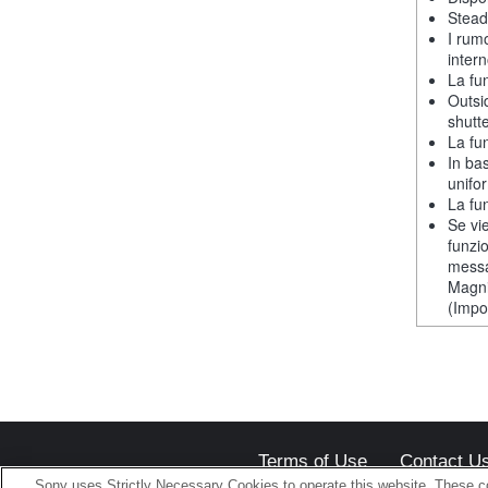
Stead
I rum
intern
La fu
Outsi
shutt
La fu
In ba
unifor
La fu
Se vie
funzi
messa
Magni
(Impos
Terms of Use
Contact U
Sony uses Strictly Necessary Cookies to operate this website. These co