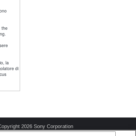
fono
, the
ng.
ssere
o, la
olatore di
ocus
Copyright 2026 Sony Corporation