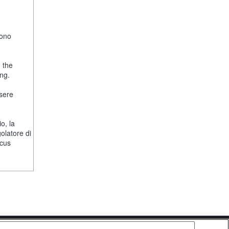
fono
, the
ng.
ssere
o, la
olatore di
ocus