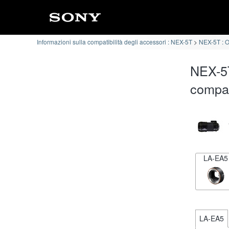
Informazioni sulla compatibilità degli accessori : NEX-5T
NEX-5T : Ob
NEX-5T
compat
LA-EA5
LA-EA5