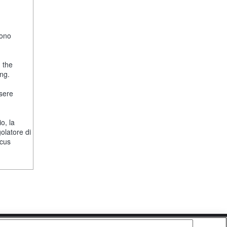
fono
, the
ng.
ssere
o, la
olatore di
ocus