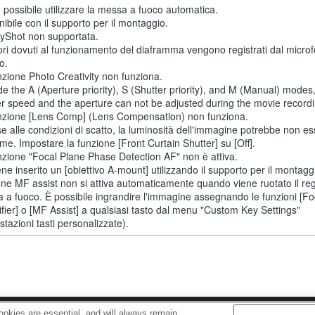
 possibile utilizzare la messa a fuoco automatica.
ibile con il supporto per il montaggio.
yShot non supportata.
ori dovuti al funzionamento del diaframma vengono registrati dal micro
o.
nzione Photo Creativity non funziona.
de the A (Aperture priority), S (Shutter priority), and M (Manual) modes
er speed and the aperture can not be adjusted during the movie recordi
nzione [Lens Comp] (Lens Compensation) non funziona.
se alle condizioni di scatto, la luminosità dell'immagine potrebbe non e
me. Impostare la funzione [Front Curtain Shutter] su [Off].
nzione "Focal Plane Phase Detection AF" non è attiva.
ne inserito un [obiettivo A-mount] utilizzando il supporto per il montaggi
one MF assist non si attiva automaticamente quando viene ruotato il reg
 a fuoco. È possibile ingrandire l'immagine assegnando le funzioni [F
fier] o [MF Assist] a qualsiasi tasto dal menu "Custom Key Settings"
tazioni tasti personalizzate).
okies are essential, and will always remain