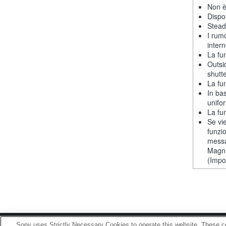
Non è
Dispon
Stead
I rum
intern
La fu
Outsi
shutt
La fu
In ba
unifor
La fu
Se vie
funzi
messa
Magni
(Impos
Sony uses Strictly Necessary Cookies to operate this website. These co