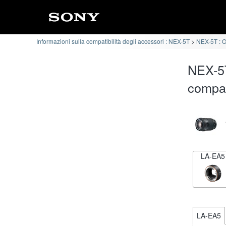
Informazioni sulla compatibilità degli accessori : NEX-5T
NEX-5T : Ob
NEX-5T
compat
LA-EA5
LA-EA5