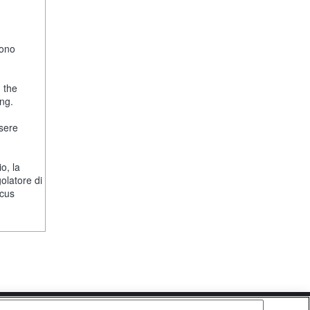
fono
, the
ng.
ssere
o, la
olatore di
ocus