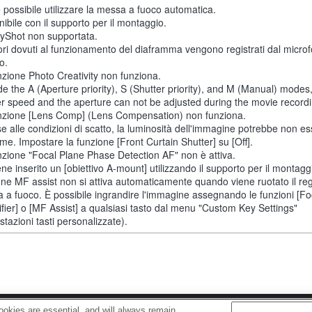
 possibile utilizzare la messa a fuoco automatica.
ibile con il supporto per il montaggio.
yShot non supportata.
ori dovuti al funzionamento del diaframma vengono registrati dal micro
o.
nzione Photo Creativity non funziona.
de the A (Aperture priority), S (Shutter priority), and M (Manual) modes
er speed and the aperture can not be adjusted during the movie recordi
nzione [Lens Comp] (Lens Compensation) non funziona.
se alle condizioni di scatto, la luminosità dell'immagine potrebbe non e
me. Impostare la funzione [Front Curtain Shutter] su [Off].
nzione "Focal Plane Phase Detection AF" non è attiva.
ne inserito un [obiettivo A-mount] utilizzando il supporto per il montaggi
one MF assist non si attiva automaticamente quando viene ruotato il reg
 a fuoco. È possibile ingrandire l'immagine assegnando le funzioni [F
fier] o [MF Assist] a qualsiasi tasto dal menu "Custom Key Settings"
tazioni tasti personalizzate).
okies are essential, and will always remain