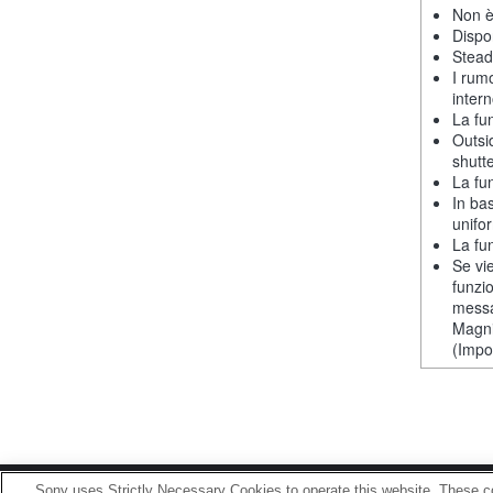
Non è
Dispon
Stead
I rum
intern
La fu
Outsi
shutt
La fu
In ba
unifor
La fu
Se vie
funzi
messa
Magni
(Impos
Sony uses Strictly Necessary Cookies to operate this website. These co