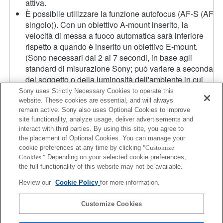
attiva.
È possibile utilizzare la funzione autofocus (AF-S (AF
singolo)). Con un obiettivo A-mount inserito, la
velocità di messa a fuoco automatica sarà inferiore
rispetto a quando è inserito un obiettivo E-mount.
(Sono necessari dai 2 ai 7 secondi, in base agli
standard di misurazione Sony; può variare a seconda
del soggetto o della luminosità dell'ambiente in cui
viene effettuata la ripresa.) Quando si effettuano
Sony uses Strictly Necessary Cookies to operate this
registrazioni con la messa a fuoco automatica,
website. These cookies are essential, and will always
remain active. Sony also uses Optional Cookies to improve
potrebbero essere registrati i suoni prodotti dal
site functionality, analyze usage, deliver advertisements and
funzionamento dell'obiettivo.
interact with third parties. By using this site, you agree to
Se viene inserito un [obiettivo A-mount] utilizzando il
the placement of Optional Cookies. You can manage your
supporto per il montaggio, la funzione MF assist non
cookie preferences at any time by clicking
"Customize
si attiva automaticamente quando viene ruotato il
Cookies."
Depending on your selected cookie preferences,
regolatore di messa a fuoco. È possibile ingrandire
the full functionality of this website may not be available.
l'immagine assegnando le funzioni [Focus Magnifier]
Review our
Cookie Policy
for more information.
o [MF Assist] a qualsiasi tasto dal menu "Custom Key
Settings" (Impostazioni tasti personalizzate).
Customize Cookies