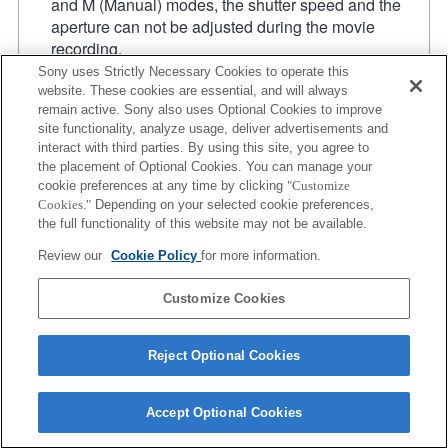
and M (Manual) modes, the shutter speed and the
aperture can not be adjusted during the movie
recording.
La funzione [Lens Comp] (Lens Compensation) non
Sony uses Strictly Necessary Cookies to operate this
funziona.
website. These cookies are essential, and will always
remain active. Sony also uses Optional Cookies to improve
La funzione "Focal Plane Phase Detection AF" non è
site functionality, analyze usage, deliver advertisements and
attiva.
interact with third parties. By using this site, you agree to
Se viene inserito un [obiettivo A-mount] utilizzando il
the placement of Optional Cookies. You can manage your
supporto per il montaggio, la funzione MF assist non
cookie preferences at any time by clicking
"Customize
si attiva automaticamente quando viene ruotato il
Cookies."
Depending on your selected cookie preferences,
regolatore di messa a fuoco. È possibile ingrandire
the full functionality of this website may not be available.
l'immagine assegnando le funzioni [Focus Magnifier]
Review our
Cookie Policy
for more information.
o [MF Assist] a qualsiasi tasto dal menu "Custom Key
Settings" (Impostazioni tasti personalizzate).
Customize Cookies
Reject Optional Cookies
Accept Optional Cookies
Terms of Use
Contact Us
Copyright 2026 Sony Corporation