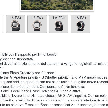
LA-EA4
LA-EA3
LA-EA2
LA-EA1
ibile con il supporto per il montaggio.
yShot non supportata.
ori dovuti al funzionamento del diaframma vengono registrati dal micro
o.
nzione Photo Creativity non funziona.
de the A (Aperture priority), S (Shutter priority), and M (Manual) modes
er speed and the aperture can not be adjusted during the movie recordi
nzione [Lens Comp] (Lens Compensation) non funziona.
nzione "Focal Plane Phase Detection AF" non è attiva.
ibile utilizzare la funzione autofocus (AF-S (AF singolo)). Con un obiet
 inserito, la velocità di messa a fuoco automatica sarà inferiore rispet
rito un obiettivo E-mount. (Sono necessari dai 2 ai 7 secondi, in base a