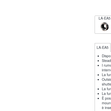
LA-EA5
LA-EA5
Dispon
Stead
I rum
intern
La fu
Outsi
shutt
La fu
La fu
È poss
mount
è inse