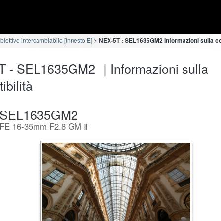
iettivo intercambiabile [innesto E]
NEX-5T : SEL1635GM2 Informazioni sulla co
T - SEL1635GM2 ｜Informazioni sulla
ibilità
SEL1635GM2
FE 16-35mm F2.8 GM Ⅱ