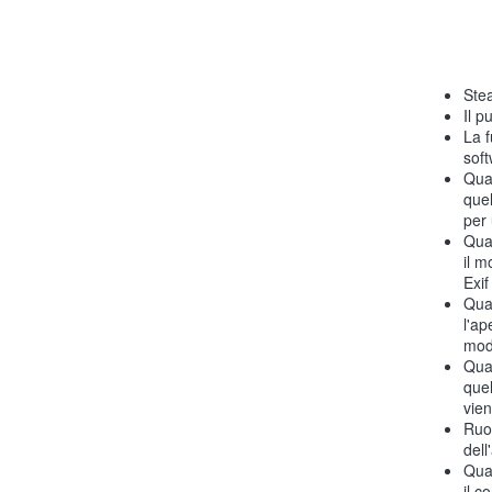
Ste
Il p
La f
soft
Qua
quel
per 
Qua
il m
Exif
Qua
l'ap
moda
Qua
quel
vien
Ruot
dell
Qua
il c