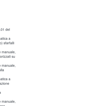
.01 del
atica a
 sfarfalli
ne manuale,
orizzati su
ne manuale,
lla
atica a
razione
a
ne manuale,
iona