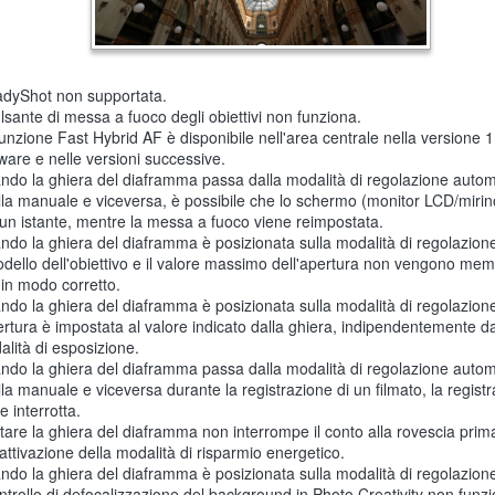
adyShot non supportata.
ulsante di messa a fuoco degli obiettivi non funziona.
unzione Fast Hybrid AF è disponibile nell'area centrale nella versione 1
ware e nelle versioni successive.
ndo la ghiera del diaframma passa dalla modalità di regolazione autom
la manuale e viceversa, è possibile che lo schermo (monitor LCD/mirino)
un istante, mentre la messa a fuoco viene reimpostata.
ndo la ghiera del diaframma è posizionata sulla modalità di regolazio
odello dell'obiettivo e il valore massimo dell'apertura non vengono mem
 in modo corretto.
ndo la ghiera del diaframma è posizionata sulla modalità di regolazio
ertura è impostata al valore indicato dalla ghiera, indipendentemente da
lità di esposizione.
ndo la ghiera del diaframma passa dalla modalità di regolazione autom
la manuale e viceversa durante la registrazione di un filmato, la regist
e interrotta.
are la ghiera del diaframma non interrompe il conto alla rovescia prim
'attivazione della modalità di risparmio energetico.
ndo la ghiera del diaframma è posizionata sulla modalità di regolazio
ontrollo di defocalizzazione del background in Photo Creativity non funz