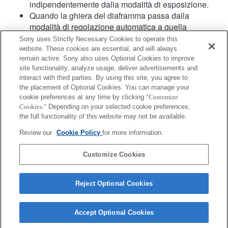
indipendentemente dalla modalità di esposizione.
Quando la ghiera del diaframma passa dalla
modalità di regolazione automatica a quella
manuale e viceversa durante la registrazione di un
Sony uses Strictly Necessary Cookies to operate this
filmato, la registrazione viene interrotta.
website. These cookies are essential, and will always
Ruotare la ghiera del diaframma non interrompe il
remain active. Sony also uses Optional Cookies to improve
site functionality, analyze usage, deliver advertisements and
conto alla rovescia prima dell'attivazione della
interact with third parties. By using this site, you agree to
modalità di risparmio energetico.
the placement of Optional Cookies. You can manage your
Quando la ghiera del diaframma è posizionata sulla
cookie preferences at any time by clicking
"Customize
modalità di regolazione manuale, il controllo di
Cookies."
Depending on your selected cookie preferences,
defocalizzazione del background in Photo Creativity
the full functionality of this website may not be available.
non funziona correttamente, anche se sullo schermo
Review our
Cookie Policy
for more information.
risulta eseguito.
Customize Cookies
Reject Optional Cookies
Accept Optional Cookies
Terms of Use
Contact Us
Copyright 2026 Sony Corporation