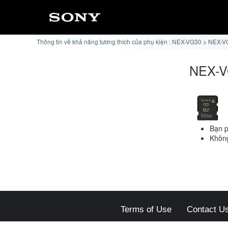
Thông tin về khả năng tương thích của phụ kiện : NEX-VG30
NEX-VG
NEX-VG
Bạn p
Không
Terms of Use
Contact U