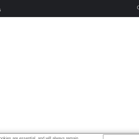
s
okies are essential, and will always remain