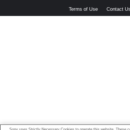
Terms of Use
Contact U
Sony uses Strictly Necessary Cookies to operate this website. These co