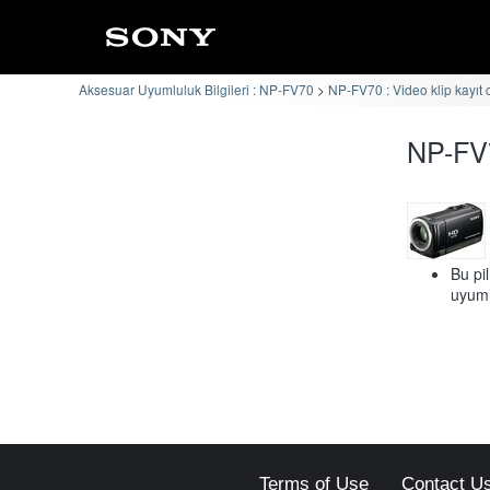
Aksesuar Uyumluluk Bilgileri : NP-FV70
NP-FV70 : Video klip kayıt 
NP-FV
Bu pil
uyuml
Terms of Use
Contact U