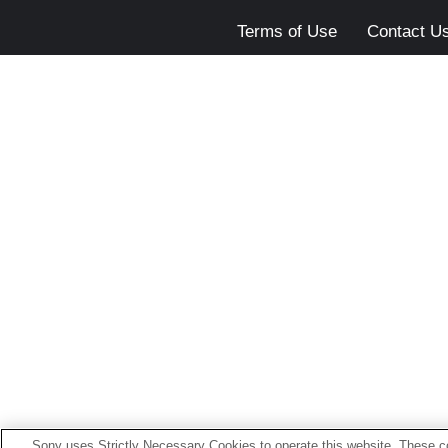
Terms of Use
Contact U
Sony uses Strictly Necessary Cookies to operate this website. These co