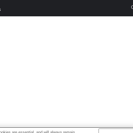
s
okies are essential, and will always remain