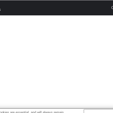
s
okies are essential, and will always remain