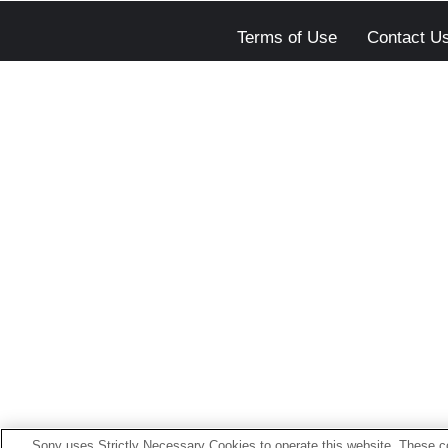
Terms of Use
Contact U
Sony uses Strictly Necessary Cookies to operate this website. These co