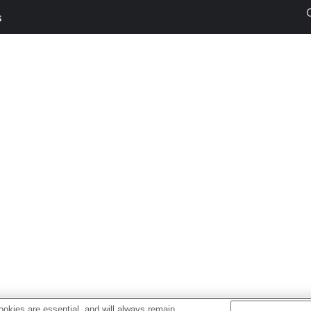
s
okies are essential, and will always remain