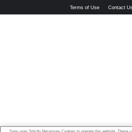
Terms of Use
Contact U
Sony uses Strictly Necessary Cookies to operate this website. These co