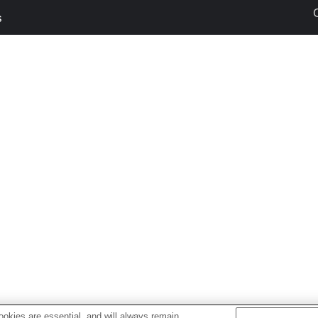
s
okies are essential, and will always remain