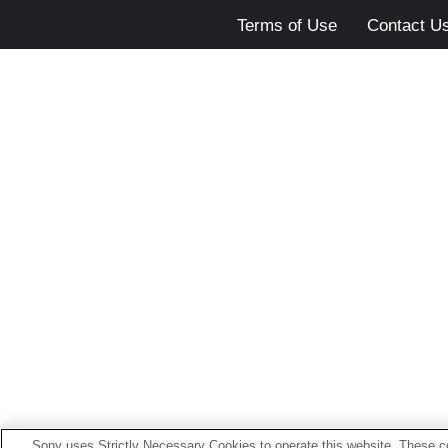
Terms of Use
Contact U
Sony uses Strictly Necessary Cookies to operate this website. These co